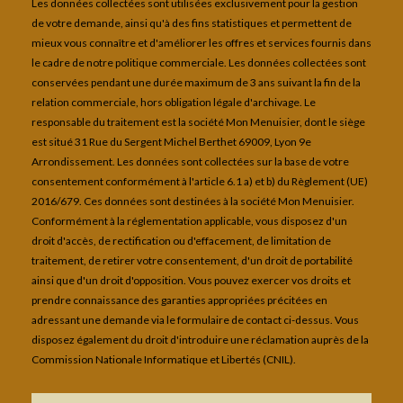
Les données collectées sont utilisées exclusivement pour la gestion
de votre demande, ainsi qu'à des fins statistiques et permettent de
mieux vous connaître et d'améliorer les offres et services fournis dans
le cadre de notre politique commerciale. Les données collectées sont
conservées pendant une durée maximum de 3 ans suivant la fin de la
relation commerciale, hors obligation légale d'archivage. Le
responsable du traitement est la société Mon Menuisier, dont le siège
est situé 31 Rue du Sergent Michel Berthet 69009, Lyon 9e
Arrondissement. Les données sont collectées sur la base de votre
consentement conformément à l'article 6.1 a) et b) du Règlement (UE)
2016/679. Ces données sont destinées à la société Mon Menuisier.
Conformément à la réglementation applicable, vous disposez d'un
droit d'accès, de rectification ou d'effacement, de limitation de
traitement, de retirer votre consentement, d'un droit de portabilité
ainsi que d'un droit d'opposition. Vous pouvez exercer vos droits et
prendre connaissance des garanties appropriées précitées en
adressant une demande via le formulaire de contact ci-dessus. Vous
disposez également du droit d'introduire une réclamation auprès de la
Commission Nationale Informatique et Libertés (CNIL).