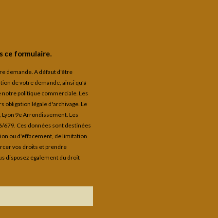
 ce formulaire.
otre demande. A défaut d'être
tion de votre demande, ainsi qu'à
de notre politique commerciale. Les
 obligation légale d'archivage. Le
9, Lyon 9e Arrondissement. Les
16/679. Ces données sont destinées
ion ou d'effacement, de limitation
ercer vos droits et prendre
us disposez également du droit