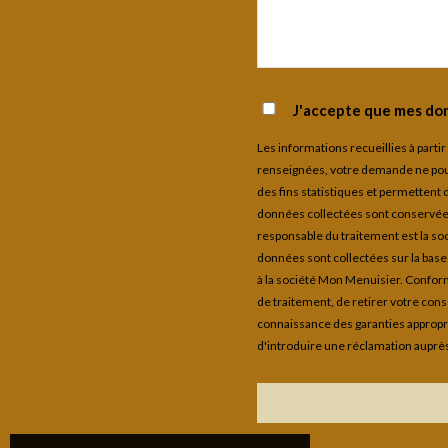
J'accepte que mes don
Les informations recueillies à parti
renseignées, votre demande ne pourr
des fins statistiques et permettent 
données collectées sont conservées 
responsable du traitement est la so
données sont collectées sur la bas
à la société Mon Menuisier. Conform
de traitement, de retirer votre cons
connaissance des garanties appropr
d'introduire une réclamation auprès