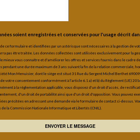
nées soient enregistrées et conservées pour l'usage décrit dans
r de ce formulaire et identifiées par un astérisque sont nécessaires à la gestion de v
a pas être traitée. Les données collectées sont utilisées exclusivement pour la ges
de mieux vous connaître et d'améliorer les offres et services fournis dans le cadre 
pendant une durée maximum de 3 ans suivant la fin de la relation commerciale, hors
ciété Mon Menuisier, dont le siège est situé 31 Rue du Sergent Michel Berthet 6900
e de votre consentement conformément à l'article 6.1 a) et b) du Règlement (UE) 20
ément à la réglementation applicable, vous disposez d'un droit d'accès, de rectificat
entement, d'un droit de portabilité ainsi que d'un droit d'opposition. Vous pouvez ex
iées précitées en adressant une demande via le formulaire de contact ci-dessus. Vo
 de la Commission Nationale Informatique et Libertés (CNIL).