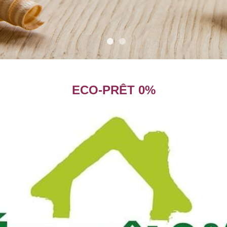
•
•
ECO-PRÊT 0%