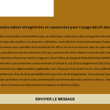
nées soient enregistrées et conservées pour l'usage décrit dans
r de ce formulaire et identifiées par un astérisque sont nécessaires à la gestion de v
a pas être traitée. Les données collectées sont utilisées exclusivement pour la ges
de mieux vous connaître et d'améliorer les offres et services fournis dans le cadre 
pendant une durée maximum de 3 ans suivant la fin de la relation commerciale, hors
ciété Mon Menuisier, dont le siège est situé 31 Rue du Sergent Michel Berthet 6900
e de votre consentement conformément à l'article 6.1 a) et b) du Règlement (UE) 20
ément à la réglementation applicable, vous disposez d'un droit d'accès, de rectificat
entement, d'un droit de portabilité ainsi que d'un droit d'opposition. Vous pouvez ex
iées précitées en adressant une demande via le formulaire de contact ci-dessus. Vo
 de la Commission Nationale Informatique et Libertés (CNIL).