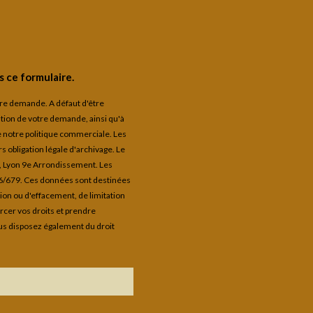
 ce formulaire.
otre demande. A défaut d'être
tion de votre demande, ainsi qu'à
de notre politique commerciale. Les
 obligation légale d'archivage. Le
9, Lyon 9e Arrondissement. Les
16/679. Ces données sont destinées
ion ou d'effacement, de limitation
ercer vos droits et prendre
us disposez également du droit