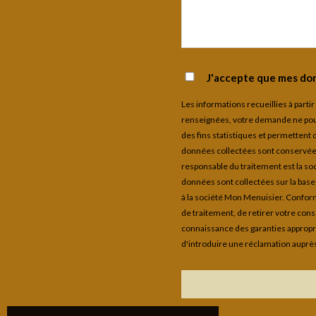
J'accepte que mes don
Les informations recueillies à parti
renseignées, votre demande ne pourr
des fins statistiques et permettent 
données collectées sont conservées 
responsable du traitement est la so
données sont collectées sur la bas
à la société Mon Menuisier. Conform
de traitement, de retirer votre cons
connaissance des garanties appropr
d'introduire une réclamation auprès